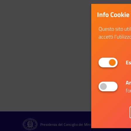
Info Cookie
Questo sito uti
accetti l’utilizz
Es
An
fo
Presidenza del Consiglio dei Ministri Dipartimento per le Pol