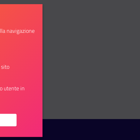
ella navigazione
 sito
o utente in
u: Start Up DTCLazio