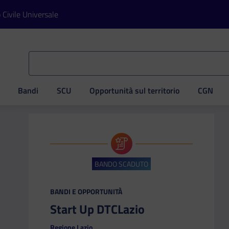
o Civile Universale
Bandi
SCU
Opportunità sul territorio
CGN
ve
BANDO SCADUTO
CATEGORIA:
BANDI E OPPORTUNITÀ
Start Up DTCLazio
Regione Lazio