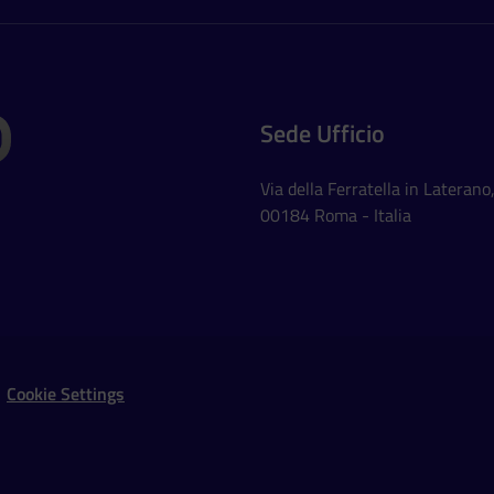
Sede Ufficio
Via della Ferratella in Laterano
00184 Roma - Italia
Social Networks
Cookie Settings