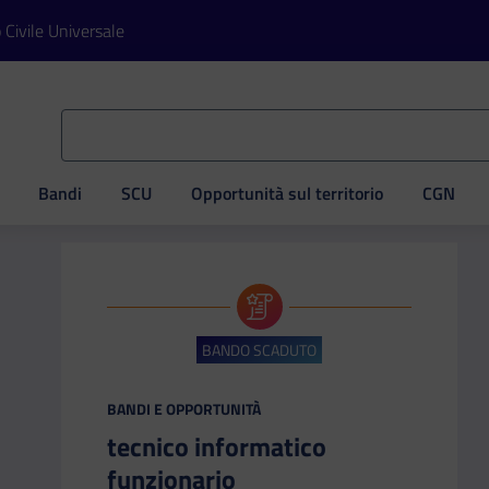
o Civile Universale
Bandi
SCU
Opportunità sul territorio
CGN
ve
BANDO SCADUTO
CATEGORIA:
BANDI E OPPORTUNITÀ
tecnico informatico
funzionario