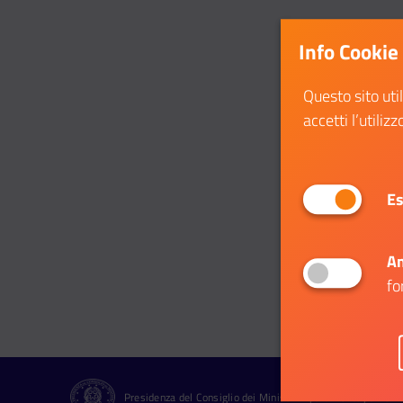
Info Cookie
Questo sito uti
accetti l’utilizz
Es
An
fo
Presidenza del Consiglio dei Ministri Dipartimento per le Pol