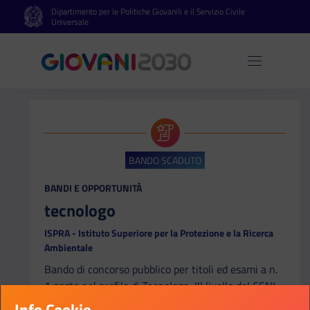
Dipartimento per le Politiche Giovanili e il Servizio Civile
Vai al contenuto principale
Vai al footer
Universale
Apri 
BANDO SCADUTO
CATEGORIA:
BANDI E OPPORTUNITÀ
tecnologo
ISPRA - Istituto Superiore per la Protezione e la Ricerca
Ambientale
Bando di concorso pubblico per titoli ed esami a n.
1 posto nel profilo di Tecnologo, III livello del CCNL
Istruzione e Ricerca, con contratto di lavoro a
Info Cookie