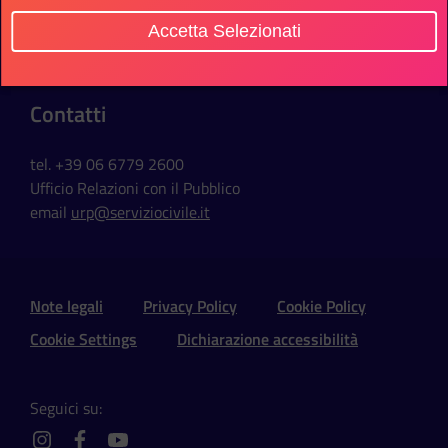
Via della Ferratella in Laterano, 51
Accetta Selezionati
00184 Roma - Italia
Contatti
tel. +39 06 6779 2600
Ufficio Relazioni con il Pubblico
email
urp@serviziocivile.it
Sezione Link Utili e Social
Note legali
Privacy Policy
Cookie Policy
Cookie Settings
Dichiarazione accessibilità
Seguici su: