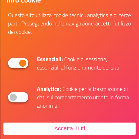
tempo pieno e determinato
Questo sito utilizza cookie tecnici, analytics e di terze
Data fine:
30 gennaio 2026
parti. Proseguendo nella navigazione accetti l’utilizzo
Vai al bando
dei cookie.
Il link ti porterà ad avere maggiori dettagli su: tec
Essenziali:
Cookie di sessione,
essenziali al funzionamento del sito
Presidenza del Consiglio dei Ministri
Dipartimento per le Politiche Giovanili e il
Servizio Civile Universale
Analytics:
Cookie per la trasmissione di
dati sul comportamento utente in forma
Contatti
anonima
Accetta Tutti
Sede Ufficio