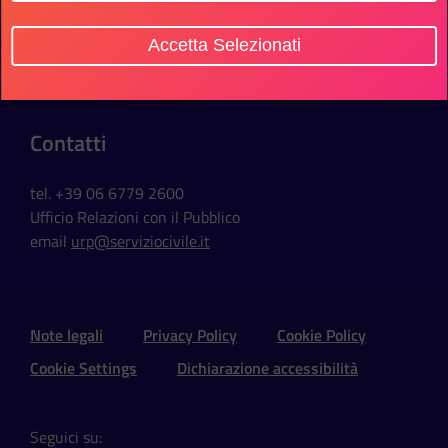
Sede Ufficio
Accetta Selezionati
Via della Ferratella in Laterano, 51
00184 Roma - Italia
Contatti
tel. +39 06 6779 2600
Ufficio Relazioni con il Pubblico
email
urp@serviziocivile.it
Sezione Link Utili e Social
Note legali
Privacy Policy
Cookie Policy
Cookie Settings
Dichiarazione accessibilità
Seguici su: