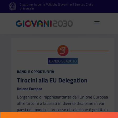
Dipartimento per le Politiche Giovanili e il Servizio Civile
Vai al contenuto principale
Vai al footer
Universale
Apri 
BANDO SCADUTO
CATEGORIA:
BANDI E OPPORTUNITÀ
Tirocini alla EU Delegation
Unione Europea
L'organismo di rappresentanza dell'Unione Europea
offre tirocini a laureati in diverse discipline in vari
paesi del mondo. ll processo di selezione è gestito a
livello di delegazione; ulteriori informazioni e