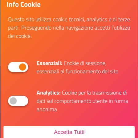
Info Cookie
vacancies sul sito Eeas.europa.eu.
Data inizio:
17 maggio 2022
Questo sito utilizza cookie tecnici, analytics e di terze
Data fine:
17 giugno 2022
parti. Proseguendo nella navigazione accetti l’utilizzo
dei cookie.
Vai al bando
Il link ti porterà ad avere maggiori dettagli su: Tir
Essenziali:
Cookie di sessione,
essenziali al funzionamento del sito
Presidenza del Consiglio dei Ministri
Dipartimento per le Politiche Giovanili e il
Servizio Civile Universale
Analytics:
Cookie per la trasmissione di
dati sul comportamento utente in forma
Contatti
anonima
Accetta Tutti