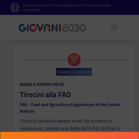
Dipartimento per le Politiche Giovanili e il Servizio Civile
Vai al contenuto principale
Vai al footer
Universale
Apri 
BANDO SCADUTO
CATEGORIA:
BANDI E OPPORTUNITÀ
Tirocini alla FAO
FAO - Food and Agriculture Organization of the United
Nations
I tirocini possono essere svolti da studenti o
neolaureati presso una delle sedi FAO centrali o
decentrate distribuite in varie parti del mondo.