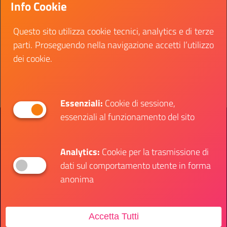
Info Cookie
Occorre, tra l'altro, non avere più di 30 anni di età.
Data inizio:
05 maggio 2022
Questo sito utilizza cookie tecnici, analytics e di terze
Data fine:
25 agosto 2022
parti. Proseguendo nella navigazione accetti l’utilizzo
dei cookie.
Vai al bando
Il link ti porterà ad avere maggiori dettagli su: Tiro
Essenziali:
Cookie di sessione,
essenziali al funzionamento del sito
Presidenza del Consiglio dei Ministri
Dipartimento per le Politiche Giovanili e il
Servizio Civile Universale
Analytics:
Cookie per la trasmissione di
dati sul comportamento utente in forma
Contatti
anonima
Accetta Tutti