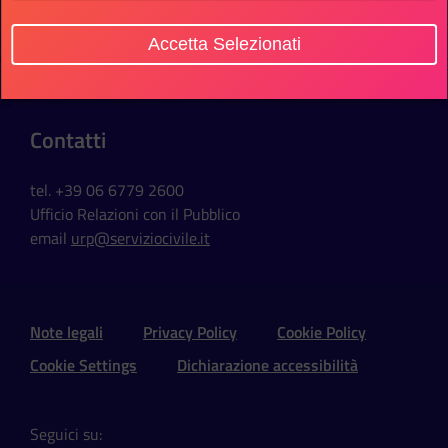
Sede Ufficio
Accetta Selezionati
Via della Ferratella in Laterano, 51
00184 Roma - Italia
Contatti
tel. +39 06 6779 2600
Ufficio Relazioni con il Pubblico
email
urp@serviziocivile.it
Sezione Link Utili e Social
Note legali
Privacy Policy
Cookie Policy
Cookie Settings
Dichiarazione accessibilità
Seguici su: