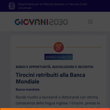
Dipartimento per le Politiche Giovanili e il Servizio Civile
Vai al contenuto principale
Vai al footer
Universale
Apri 
BANDO SCADUTO
CATEGORIA:
BANDI E OPPORTUNITÀ, AGEVOLAZIONI E INCENTIVI
Tirocini retribuiti alla Banca
Mondiale
Banca mondiale
Bando rivolto a laureandi e dottorandi con ottima
conoscenza della lingua inglese. I tirocini, presso la
sede di Washington, possono durare dalle 4 alle 12