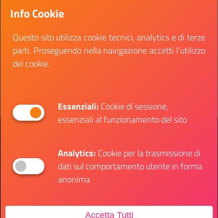
settimane, e si prevedono retribuzione e indennità
Info Cookie
per le spese di viaggio.
Questo sito utilizza cookie tecnici, analytics e di terze
Data inizio:
01 dicembre 2021
parti. Proseguendo nella navigazione accetti l’utilizzo
Data fine:
31 gennaio 2022
dei cookie.
Vai al bando
Il link ti porterà ad avere maggiori dettagli su: Tir
Essenziali:
Cookie di sessione,
essenziali al funzionamento del sito
Presidenza del Consiglio dei Ministri
Dipartimento per le Politiche Giovanili e il
Servizio Civile Universale
Analytics:
Cookie per la trasmissione di
dati sul comportamento utente in forma
anonima
Contatti
Accetta Tutti