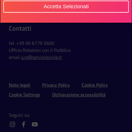
Via della Ferratella in Laterano, 51
Accetta Selezionati
00184 Roma - Italia
Contatti
tel. +39 06 6779 2600
Ufficio Relazioni con il Pubblico
email
urp@serviziocivile.it
Sezione Link Utili e Social
Note legali
Privacy Policy
Cookie Policy
Cookie Settings
Dichiarazione accessibilità
Seguici su:
instagram
facebook
youtube