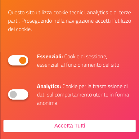
Questo sito utilizza cookie tecnici, analytics e di terze
Data fine:
17 ottobre 2024
parti. Proseguendo nella navigazione accetti l’utilizzo
Vai al bando
Il link ti porterà ad avere maggiori dettagli su: Uni
dei cookie.
Essenziali:
Cookie di sessione,
Presidenza del Consiglio dei Ministri
essenziali al funzionamento del sito
Dipartimento per le Politiche Giovanili e il
Servizio Civile Universale
Analytics:
Cookie per la trasmissione di
dati sul comportamento utente in forma
Contatti
anonima
Sede Ufficio
Accetta Tutti