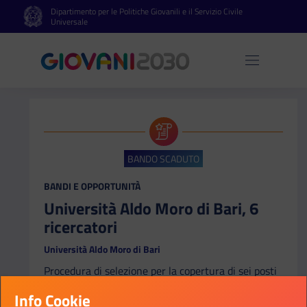
Dipartimento per le Politiche Giovanili e il Servizio Civile
Vai al contenuto principale
Vai al footer
Universale
Apri 
BANDO SCADUTO
CATEGORIA:
BANDI E OPPORTUNITÀ
Università Aldo Moro di Bari, 6
ricercatori
Università Aldo Moro di Bari
Procedura di selezione per la copertura di sei posti
di ricercatore a tempo determinato, vari GSD e
Info Cookie
Dipartimenti (GU n.75 del 17-09-2024)