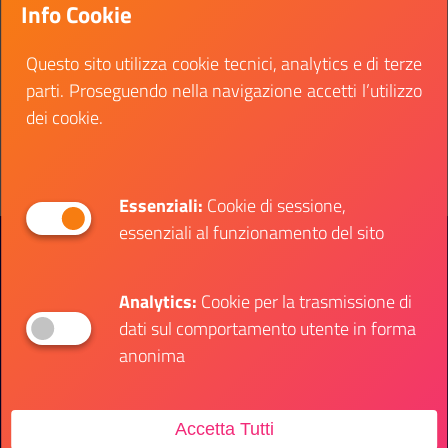
Info Cookie
applicata, scienze infermieristiche e statistica
medica, per il Dipartimento di scienze della salute.
Questo sito utilizza cookie tecnici, analytics e di terze
Data fine:
23 novembre 2023
parti. Proseguendo nella navigazione accetti l’utilizzo
dei cookie.
Vai al bando
Il link ti porterà ad avere maggiori dettagli su: Uni
Essenziali:
Cookie di sessione,
essenziali al funzionamento del sito
Presidenza del Consiglio dei Ministri
Dipartimento per le Politiche Giovanili e il
Servizio Civile Universale
Analytics:
Cookie per la trasmissione di
dati sul comportamento utente in forma
Contatti
anonima
Accetta Tutti