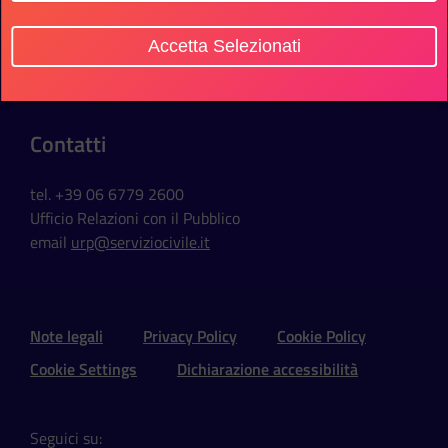
Sede Ufficio
Accetta Selezionati
Via della Ferratella in Laterano, 51
00184 Roma - Italia
Contatti
tel. +39 06 6779 2600
Ufficio Relazioni con il Pubblico
email
urp@serviziocivile.it
Sezione Link Utili e Social
Note legali
Privacy Policy
Cookie Policy
Cookie Settings
Dichiarazione accessibilità
Seguici su: