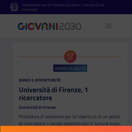
Dipartimento per le Politiche Giovanili e il Servizio Civile
Vai al contenuto principale
Vai al footer
Universale
Apri 
BANDO SCADUTO
CATEGORIA:
BANDI E OPPORTUNITÀ
Università di Firenze, 1
ricercatore
Università di Firenze
Procedura di selezione per la copertura di un posto
di ricercatore a tempo determinato in tenure track,
settore concorsuale 06/M1 - Igiene generale e