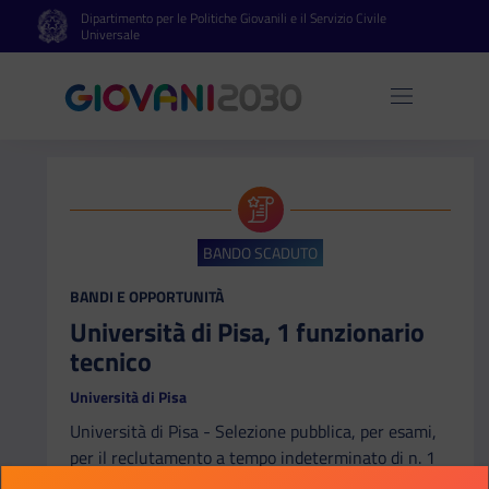
Dipartimento per le Politiche Giovanili e il Servizio Civile
Vai al contenuto principale
Vai al footer
Universale
Apri 
BANDO SCADUTO
CATEGORIA:
BANDI E OPPORTUNITÀ
Università di Pisa, 1 funzionario
tecnico
Università di Pisa
Università di Pisa - Selezione pubblica, per esami,
per il reclutamento a tempo indeterminato di n. 1
unità di personale appartenente all’Area dei