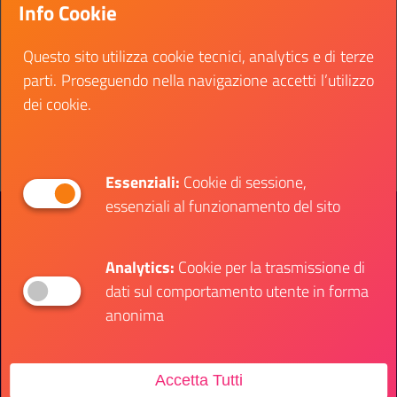
Info Cookie
Funzionari, settore tecnico-informatico, per le
esigenze della Direzione Gare, Contratti e Logistica
Questo sito utilizza cookie tecnici, analytics e di terze
Data fine:
21 ottobre 2024
parti. Proseguendo nella navigazione accetti l’utilizzo
dei cookie.
Vai al bando
Il link ti porterà ad avere maggiori dettagli su: Uni
Essenziali:
Cookie di sessione,
essenziali al funzionamento del sito
Presidenza del Consiglio dei Ministri
Dipartimento per le Politiche Giovanili e il
Servizio Civile Universale
Analytics:
Cookie per la trasmissione di
dati sul comportamento utente in forma
Contatti
anonima
Accetta Tutti