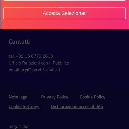
Sede Ufficio
Accetta Selezionati
Via della Ferratella in Laterano, 51
00184 Roma - Italia
Contatti
tel. +39 06 6779 2600
Ufficio Relazioni con il Pubblico
email
urp@serviziocivile.it
Sezione Link Utili e Social
Note legali
Privacy Policy
Cookie Policy
Cookie Settings
Dichiarazione accessibilità
Seguici su: