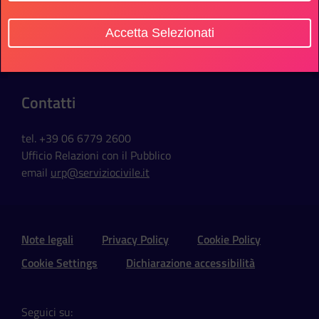
Sede Ufficio
Accetta Selezionati
Via della Ferratella in Laterano, 51
00184 Roma - Italia
Contatti
tel. +39 06 6779 2600
Ufficio Relazioni con il Pubblico
email
urp@serviziocivile.it
Sezione Link Utili e Social
Note legali
Privacy Policy
Cookie Policy
Cookie Settings
Dichiarazione accessibilità
Seguici su: