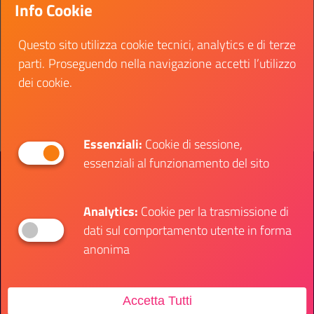
Info Cookie
Dipartimento di scienze umane, filosofiche e della
formazione.
Questo sito utilizza cookie tecnici, analytics e di terze
Data fine:
16 novembre 2023
parti. Proseguendo nella navigazione accetti l’utilizzo
dei cookie.
Vai al bando
Il link ti porterà ad avere maggiori dettagli su: Uni
Essenziali:
Cookie di sessione,
essenziali al funzionamento del sito
Presidenza del Consiglio dei Ministri
Dipartimento per le Politiche Giovanili e il
Servizio Civile Universale
Analytics:
Cookie per la trasmissione di
dati sul comportamento utente in forma
Contatti
anonima
Accetta Tutti