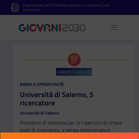
Dipartimento per le Politiche Giovanili e il Servizio Civile
Vai al contenuto principale
Vai al footer
Universale
Apri 
BANDO SCADUTO
CATEGORIA:
BANDI E OPPORTUNITÀ
Università di Salerno, 5
ricercatore
Università di Salerno
Procedure di selezione per la copertura di cinque
posti di ricercatore, a tempo determinato e
definito, vari settori concorsuali, per il