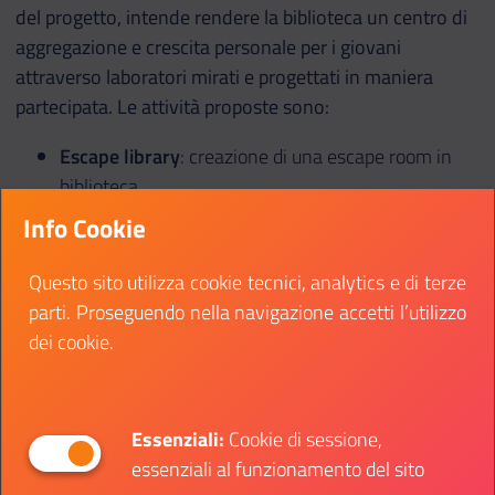
del progetto, intende rendere la biblioteca un centro di
aggregazione e crescita personale per i giovani
attraverso laboratori mirati e progettati in maniera
partecipata. Le attività proposte sono:
Escape library
: creazione di una escape room in
biblioteca.
Games Masters
: portare in biblioteca giornate di
Info Cookie
gioco live action, role play e giochi di ruolo dal vivo.
Ideare e sviluppare con i ragazzi un Manuale di
Questo sito utilizza cookie tecnici, analytics e di terze
Gioco.
parti. Proseguendo nella navigazione accetti l’utilizzo
Videogames
: percorso di ideazione e progettazione
dei cookie.
di un videogioco.
Cortometraggi
: corso formativo su strumenti e
tecniche del cortometraggio. I ragazzi sono
Essenziali:
Cookie di sessione,
accompagnati da uno specialista nella
essenziali al funzionamento del sito
realizzazione di un cortometraggio.