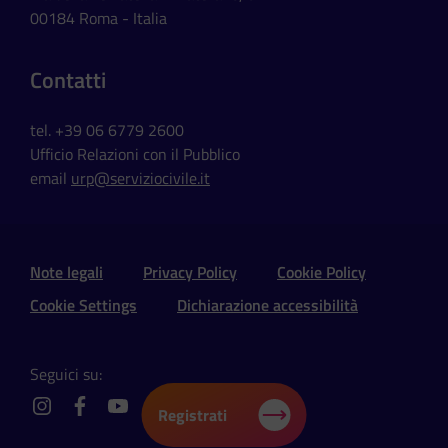
00184 Roma - Italia
Contatti
tel. +39 06 6779 2600
Ufficio Relazioni con il Pubblico
email
urp@serviziocivile.it
Sezione Link Utili e Social
Note legali
Privacy Policy
Cookie Policy
Cookie Settings
Dichiarazione accessibilità
Seguici su:
Registrati
instagram
facebook
youtube