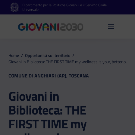
Dipartimento per le Politiche Giovanili e il Servizio Civile
Vai al contenuto principale
Vai al footer
Universale
Apri 
Home
/
Opportunità sul territorio
/
Giovani in Biblioteca: THE FIRST TIME my wellness is your, better ours! L
COMUNE DI ANGHIARI (AR), TOSCANA
Giovani in
Biblioteca: THE
FIRST TIME my