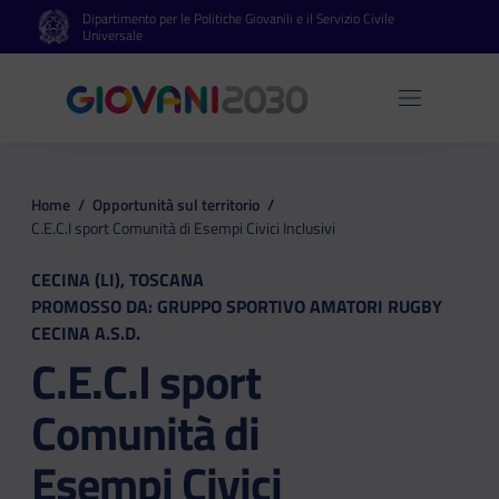
Dipartimento per le Politiche Giovanili e il Servizio Civile
Vai al contenuto principale
Vai al footer
Universale
Apri 
Home
/
Opportunità sul territorio
/
C.E.C.I sport Comunità di Esempi Civici Inclusivi
CECINA (LI), TOSCANA
PROMOSSO DA: GRUPPO SPORTIVO AMATORI RUGBY
CECINA A.S.D.
C.E.C.I sport
Comunità di
Esempi Civici