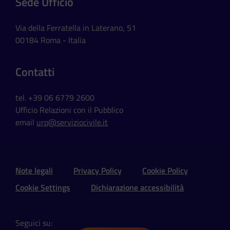
Sede Ufficio
Via della Ferratella in Laterano, 51
00184 Roma - Italia
Contatti
tel. +39 06 6779 2600
Ufficio Relazioni con il Pubblico
email
urp@serviziocivile.it
Sezione Link Utili e Social
Note legali
Privacy Policy
Cookie Policy
Cookie Settings
Dichiarazione accessibilità
Seguici su: