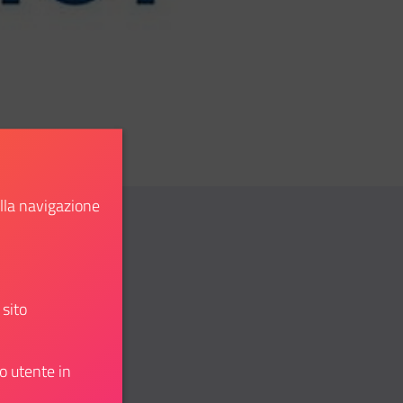
ella navigazione
 sito
atsapp
idi su Telegram
o utente in