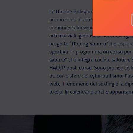
La
Unione Polisportiva Tavarnelle As
promozione di attività sportive ed extr
comuni e valorizzare l’uso collettivo d
arti marziali, ginnastica, kickboxing, 
progetto “
Doping Sonoro
”che esplor
sportiva
. In programma
un corso per 
sapore
” che
integra cucina, salute, e
HACCP post-corso
. Sono previsti cicl
tra cui le sfide del
cyberbullismo, l’uso
web, il fenomeno del sexting e la di
tutela. In calendario anche
appuntame