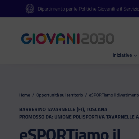
Vai al contenuto principale
Vai al footer
Dipartimento per le Politiche Giovanili e il Servizi
Iniziative
Apri Iniziati
Home
/
Opportunità sul territorio
/
eSPORTiamo il divertimento
BARBERINO TAVARNELLE (FI), TOSCANA
PROMOSSO DA: UNIONE POLISPORTIVA TAVARNELLE A
eSPORTiamo il