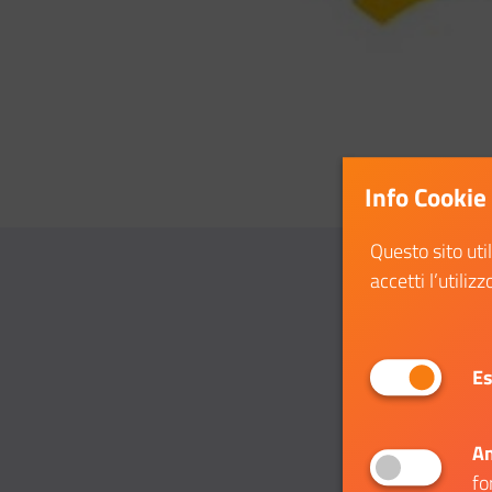
Info Cookie
Questo sito uti
accetti l’utilizz
Es
An
fo