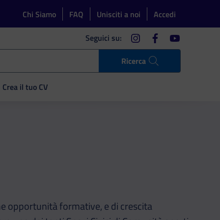
Chi Siamo
FAQ
Unisciti a noi
Accedi
instagram
facebook
youtube
Seguici su:
Ricerca
Crea il tuo CV
he opportunità formative, e di crescita