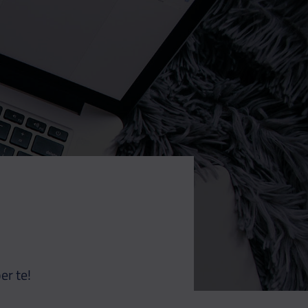
er te!