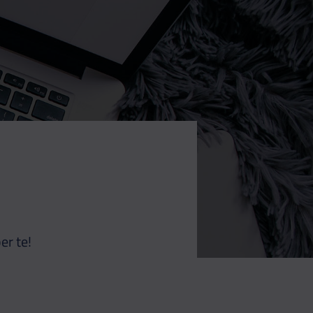
er te!