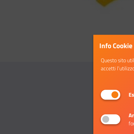
Info Cookie
Questo sito uti
accetti l’utilizz
Es
An
fo