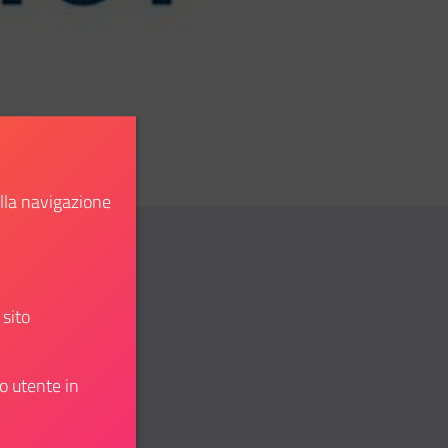
ella navigazione
 sito
o utente in
atsapp
idi su Telegram