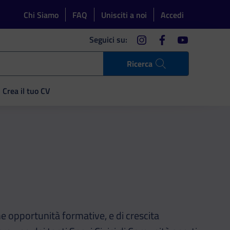
Chi Siamo
FAQ
Unisciti a noi
Accedi
instagram
facebook
youtube
Seguici su:
Ricerca
Crea il tuo CV
he opportunità formative, e di crescita