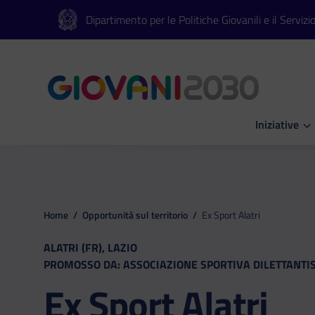
Vai al contenuto principale
Vai al footer
Dipartimento per le Politiche Giovanili e il Servizi
Iniziative
Apri Iniziati
Home
/
Opportunità sul territorio
/
Ex Sport Alatri
ALATRI (FR), LAZIO
PROMOSSO DA: ASSOCIAZIONE SPORTIVA DILETTANTIS
Ex Sport Alatri