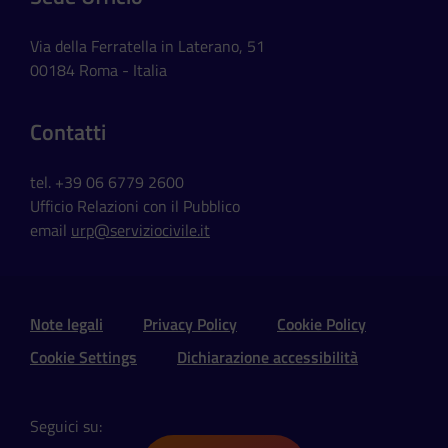
Via della Ferratella in Laterano, 51
00184 Roma - Italia
Contatti
tel. +39 06 6779 2600
Ufficio Relazioni con il Pubblico
email
urp@serviziocivile.it
Sezione Link Utili e Social
Note legali
Privacy Policy
Cookie Policy
Cookie Settings
Dichiarazione accessibilità
Seguici su: