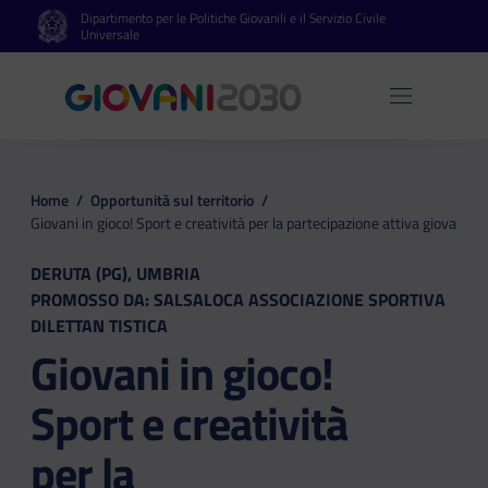
Dipartimento per le Politiche Giovanili e il Servizio Civile
Vai al contenuto principale
Vai al footer
Universale
Apri 
Home
/
Opportunità sul territorio
/
Giovani in gioco! Sport e creatività per la partecipazione attiva giovanile
DERUTA (PG), UMBRIA
PROMOSSO DA: SALSALOCA ASSOCIAZIONE SPORTIVA
DILETTAN TISTICA
Giovani in gioco!
Sport e creatività
per la