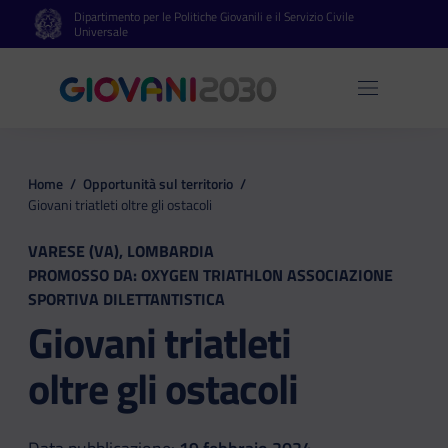
Dipartimento per le Politiche Giovanili e il Servizio Civile
Vai al contenuto principale
Vai al footer
Universale
Apri 
Home
/
Opportunità sul territorio
/
Giovani triatleti oltre gli ostacoli
VARESE (VA), LOMBARDIA
PROMOSSO DA: OXYGEN TRIATHLON ASSOCIAZIONE
SPORTIVA DILETTANTISTICA
Giovani triatleti
oltre gli ostacoli