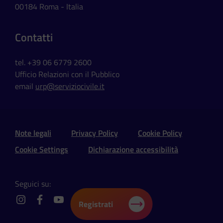
00184 Roma - Italia
Contatti
tel. +39 06 6779 2600
Ufficio Relazioni con il Pubblico
email
urp@serviziocivile.it
Sezione Link Utili e Social
Note legali
Privacy Policy
Cookie Policy
Cookie Settings
Dichiarazione accessibilità
Seguici su:
Registrati
instagram
facebook
youtube