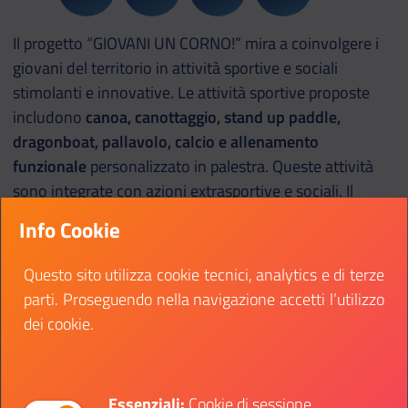
Il progetto “GIOVANI UN CORNO!” mira a coinvolgere i
giovani del territorio in attività sportive e sociali
stimolanti e innovative. Le attività sportive proposte
includono
canoa, canottaggio, stand up paddle,
dragonboat, pallavolo, calcio e allenamento
funzionale
personalizzato in palestra. Queste attività
sono integrate con azioni extrasportive e sociali. Il
progetto incoraggia il riuso, il riciclo e la riparazione
Info Cookie
attraverso la sezione “4R”, che coinvolge il
restauro di
imbarcazioni e attrezzature
. Inoltre, le attività sportive
Questo sito utilizza cookie tecnici, analytics e di terze
offrono l’opportunità di partecipare a
iniziative
parti. Proseguendo nella navigazione accetti l’utilizzo
naturalistiche come le discese sul fiume Corno
,
dei cookie.
promuovendo il turismo lento e la consapevolezza
ambientale. Il progetto include anche attività educative
su temi come l’
economia circolare, la sostenibilità
Essenziali:
Cookie di sessione,