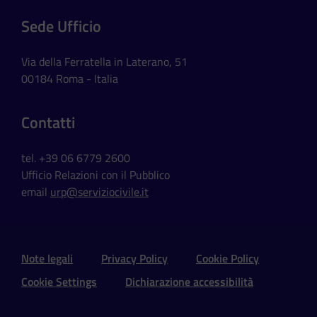
Sede Ufficio
Via della Ferratella in Laterano, 51
00184 Roma - Italia
Contatti
tel. +39 06 6779 2600
Ufficio Relazioni con il Pubblico
email
urp@serviziocivile.it
Sezione Link Utili e Social
Note legali
Privacy Policy
Cookie Policy
Cookie Settings
Dichiarazione accessibilità