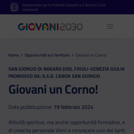
Dipartimento per le Politiche Giovanili e il Servizio Civile
Vai al contenuto principale
Vai al footer
Universale
Apri 
Home
/
Opportunità sul territorio
/
Giovani un Corno!
SAN GIORGIO DI NOGARO (UD), FRIULI-VENEZIA GIULIA
PROMOSSO DA: A.S.D. CANOA SAN GIORGIO
Giovani un Corno!
Data pubblicazione:
19 febbraio 2024
Attività sportive, ma anche opportunità formative, e
di crescita personale Vieni a conoscere uno dei tanti