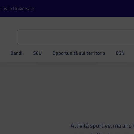
o Civile Universale
Bandi
SCU
Opportunità sul territorio
CGN
ve
Attività sportive, ma anc