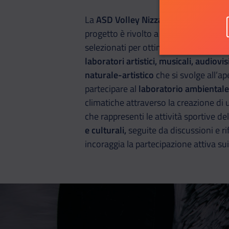
La
ASD Volley Nizza
mira a creare luo
progetto è rivolto a ragazze e ragazzi 
selezionati per ottimizzare l’attività f
laboratori artistici, musicali, audiovi
naturale-artistico
che si svolge all’a
partecipare al
laboratorio ambiental
climatiche attraverso la creazione di 
che rappresenti le attività sportive del
e culturali,
seguite da discussioni e ri
incoraggia la partecipazione attiva su