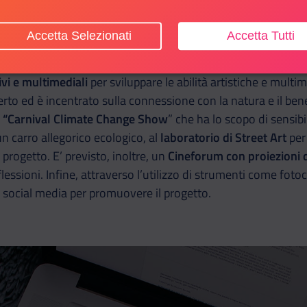
ghi per l’aggregazione sociale, il talento giovanile e il migli
Accetta Selezionati
Accetta Tutti
tra i 14 e i 34 anni. Le attività previste includono
street-vol
isica all’aperto e favorire la salute psicofisica. A queste sono
sivi e multimediali
per sviluppare le abilità artistiche e multi
perto ed è incentrato sulla connessione con la natura e il be
e “Carnival Climate Change Show
” che ha lo scopo di sensibi
un carro allegorico ecologico, al
laboratorio di Street Art
per 
 progetto. E’ previsto, inoltre, un
Cineforum con proiezioni di
flessioni. Infine, attraverso l’utilizzo di strumenti come fot
i social media per promuovere il progetto.