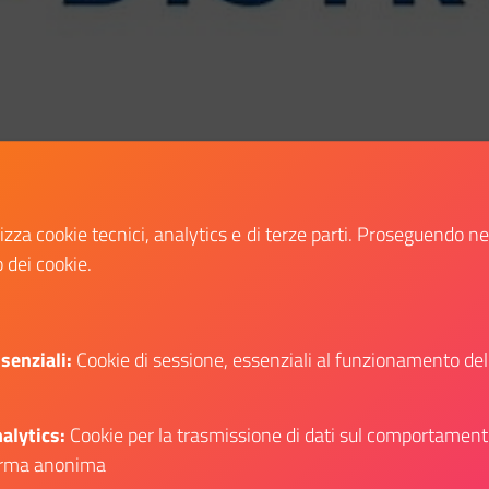
lizza cookie tecnici, analytics e di terze parti. Proseguendo n
o dei cookie.
senziali:
Cookie di sessione, essenziali al funzionamento del
Condividi:
Condividi su Facebook
Condividi su Twitter
Condividi su Wh
Condiv
alytics:
Cookie per la trasmissione di dati sul comportament
rma anonima