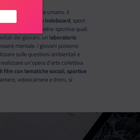
oramento del capitale umano. Il
ley, street-basket e Indoboard
, sport
 affiancate attività extra-sportive quali
mediali dei giovani, un
laboratorio
nessere mentale. I giovani possono
lizzare sulle questioni ambientali e
realizzare un’opera d’arte collettiva
 film con tematiche sociali, sportive
ocamere, videocamere e droni, si