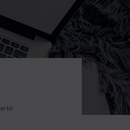
er te!