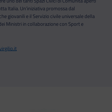
re uno dei tanti Spazi Civici di Comunità aperti
tta Italia. Un’iniziativa promossa dal
he giovanili e il Servizio civile universale della
ei Ministri in collaborazione con Sport e
rgilio.it