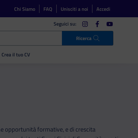
Chi Siamo
FAQ
Unisciti a noi
Accedi
instagram
facebook
youtube
Seguici su:
Ricerca
Crea il tuo CV
he opportunità formative, e di crescita