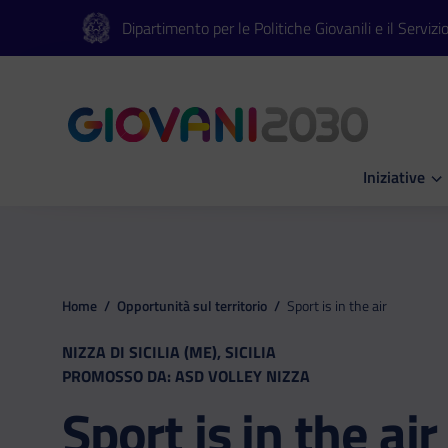
Vai al contenuto principale
Vai al footer
Dipartimento per le Politiche Giovanili e il Servizi
Iniziative
Apri Iniziati
Home
/
Opportunità sul territorio
/
Sport is in the air
NIZZA DI SICILIA (ME), SICILIA
PROMOSSO DA: ASD VOLLEY NIZZA
Sport is in the air