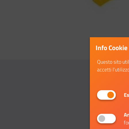
Info Cookie
Questo sito uti
accetti l’utilizz
Es
An
fo