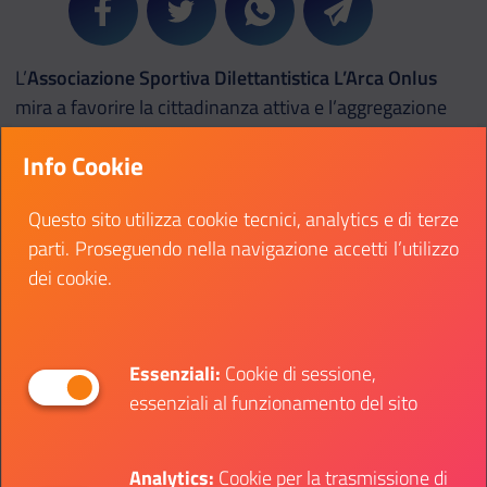
Condividi su Facebook
Condividi su Twitter
Condividi su Whatsapp
Condividi su Teleg
L’
Associazione Sportiva Dilettantistica L’Arca Onlus
mira a favorire la cittadinanza attiva e l’aggregazione
sociale attraverso lo sport, rivolgendosi a giovani tra i
Info Cookie
14 e i 34 anni, specialmente quelli a rischio di
isolamento e marginalità sociale. Le attività, coordinate
Questo sito utilizza cookie tecnici, analytics e di terze
con il supporto dei servizi sociali dei comuni di
parti. Proseguendo nella navigazione accetti l’utilizzo
Cammarata e San Giovanni Gemini, comprendono una
dei cookie.
varietà di sport come
tennis da tavolo, ginnastica e
calcio,
oltre al
teatro
integrato che include sia ragazzi
normodotati che disabili. Il progetto offre anche
supporto psicologico
e sensibilizzazione su temi come
Essenziali:
Cookie di sessione,
inclusione sociale e bullismo. Si prevede
essenziali al funzionamento del sito
l
’organizzazione
di un evento finale che comprende
una
rappresentazione teatrale
e un
evento sportivo
Analytics:
Cookie per la trasmissione di