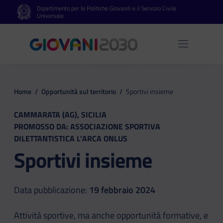
Dipartimento per le Politiche Giovanili e il Servizio Civile
Vai al contenuto principale
Vai al footer
Universale
Apri 
Home
/
Opportunità sul territorio
/
Sportivi insieme
CAMMARATA (AG), SICILIA
PROMOSSO DA: ASSOCIAZIONE SPORTIVA
DILETTANTISTICA L'ARCA ONLUS
Sportivi insieme
Data pubblicazione:
19 febbraio 2024
Attività sportive, ma anche opportunità formative, e