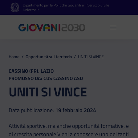
Dipartimento per le Politiche Giovanili e il Servizio Civile
Vai al contenuto principale
Vai al footer
Universale
Apri 
Home
/
Opportunità sul territorio
/
UNITI SI VINCE
CASSINO (FR), LAZIO
PROMOSSO DA: CUS CASSINO ASD
UNITI SI VINCE
Data pubblicazione:
19 febbraio 2024
Attività sportive, ma anche opportunità formative, e
di crescita personale Vieni a conoscere uno dei tanti