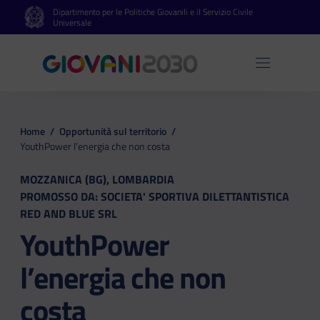
Dipartimento per le Politiche Giovanili e il Servizio Civile
Vai al contenuto principale
Vai al footer
Universale
Apri 
Home
/
Opportunità sul territorio
/
YouthPower l’energia che non costa
MOZZANICA (BG), LOMBARDIA
PROMOSSO DA: SOCIETA' SPORTIVA DILETTANTISTICA
RED AND BLUE SRL
YouthPower
l’energia che non
costa