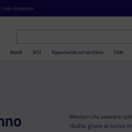
o Civile Universale
Bandi
SCU
Opportunità sul territorio
CGN
ve
anno
Mestieri che avevano sub
ribalta, grazie al nuovo 