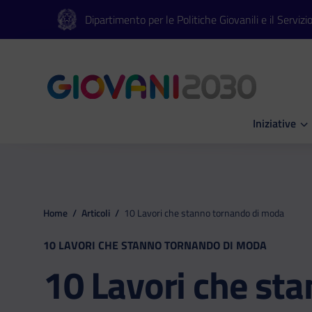
Vai al contenuto principale
Vai al footer
Dipartimento per le Politiche Giovanili e il Servizi
Iniziative
Apri Iniziati
Home
/
Articoli
/
10 Lavori che stanno tornando di moda
10 LAVORI CHE STANNO TORNANDO DI MODA
10 Lavori che st