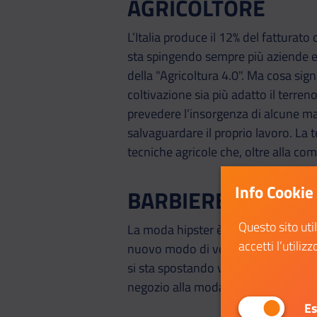
AGRICOLTORE
L’Italia produce il 12% del fatturato
sta spingendo sempre più aziende e p
della "Agricoltura 4.0". Ma cosa signi
coltivazione sia più adatto il terren
prevedere l’insorgenza di alcune ma
salvaguardare il proprio lavoro. La t
tecniche agricole che, oltre alla co
Info Cookie
BARBIERE
Questo sito uti
La moda hipster è ormai una realtà 
accetti l’utilizz
nuovo modo di vedere il proprio co
si sta spostando verso una cura molt
negozio alla moda?
Es