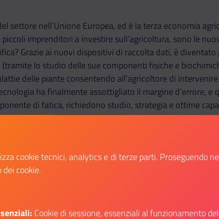
 del settore nell’Unione Europea, ed è la terza economia agri
iccoli imprenditori a investire sull’agricoltura, sono le nuo
fica? Grazie ai nuovi dispositivi di raccolta dati, è diventato 
o (tramite lo studio delle sue componenti fisiche e biochimich
lattie delle piante consentendo all’agricoltore di interveni
ecnologia ha finalmente assottigliato il margine d’errore, e q
mponente di fatica, richiedono studio, strategia e ottime cap
lizza cookie tecnici, analytics e di terze parti. Proseguendo n
del nostro mondo. Barbe, baffi e capelli lunghi non sono so
o dei cookie.
rpo. Non solo il corpo femminile sta subendo una nuova rif
o più attenta. La peluria dell’uomo è da gestire, e chi può f
senziali:
Cookie di sessione, essenziali al funzionamento del