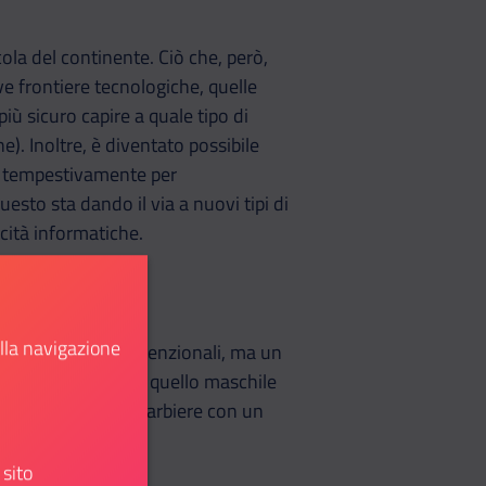
cola del continente. Ciò che, però,
ve frontiere tecnologiche, quelle
più sicuro capire a quale tipo di
e). Inoltre, è diventato possibile
re tempestivamente per
uesto sta dando il via a nuovi tipi di
acità informatiche.
ella navigazione
lo simboli anticonvenzionali, ma un
lessione, ma anche quello maschile
arlo meglio di un barbiere con un
 sito