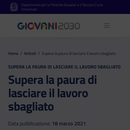
Dipartimento per le Politiche Giovanili e il Servizio Civile
Vai al contenuto principale
Vai al footer
Universale
Apri 
Home
/
Articoli
/
Supera la paura di lasciare il lavoro sbagliato
SUPERA LA PAURA DI LASCIARE IL LAVORO SBAGLIATO
Supera la paura di
lasciare il lavoro
sbagliato
Data pubblicazione:
18 marzo 2021