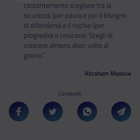
costantemente scegliere tra la
sicurezza (per paura e per il bisogno
di difendersi) e il rischio (per
progredire e crescere). Scegli di
crescere almeno dieci volte al
giorno.”
Abraham Maslow
Condividi:
Condividi su Facebook
Condividi su Twitter
Condividi su Whatsa
Condivi