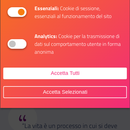
non ti piace, inizia a guardarti in giro per capire quali
Essenziali:
Cookie di sessione,
opportunità ci sono sul mercato e dove
essenziali al funzionamento del sito
effettivamente potresti inserirti.
Tentare non nuoce
Analytics:
Cookie per la trasmissione di
Per quanto tu possa provare a ridurre i rischi al
dati sul comportamento utente in forma
minimo, arriverà un momento in cui bisognerà fare
anonima
il passo decisivo. È fondamentale aspettare
l'occasione giusta, ma allo stesso tempo non
aspettare troppo, altrimenti rischieresti di restare
Accetta Tutti
fermo sul trampolino di lancio.
Accetta Selezionati
“
“La vita è un processo in cui si deve