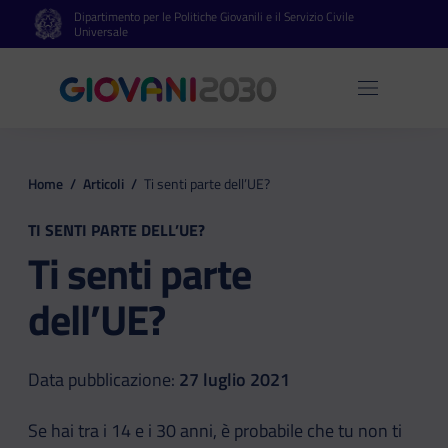
Dipartimento per le Politiche Giovanili e il Servizio Civile
Vai al contenuto principale
Vai al footer
Universale
Apri 
Home
/
Articoli
/
Ti senti parte dell’UE?
TI SENTI PARTE DELL’UE?
Ti senti parte
dell’UE?
Data pubblicazione:
27 luglio 2021
Se hai tra i 14 e i 30 anni, è probabile che tu non ti