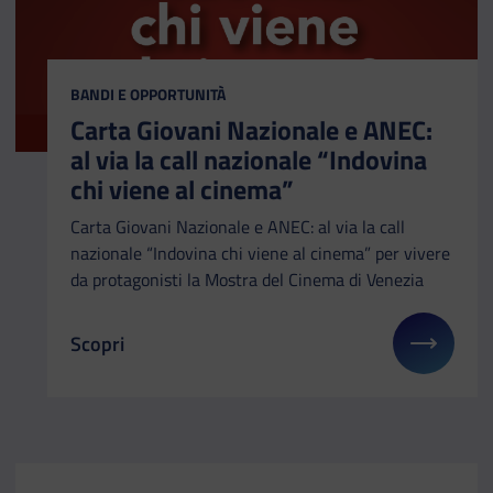
CATEGORIA:
BANDI E OPPORTUNITÀ
Carta Giovani Nazionale e ANEC:
al via la call nazionale “Indovina
chi viene al cinema”
Carta Giovani Nazionale e ANEC: al via la call
nazionale “Indovina chi viene al cinema” per vivere
da protagonisti la Mostra del Cinema di Venezia
Scopri
Il link ti porterà ad avere maggiori dettagli su: Ca