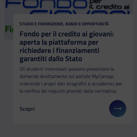
CATEGORIA:
STUDIO E FORMAZIONE, BANDI E OPPORTUNITÀ
Fondo per il credito ai giovani:
aperta la piattaforma per
richiedere i finanziamenti
garantiti dallo Stato
Gli studenti interessati possono presentare la
domanda direttamente sul portale MyConsap,
inserendo i propri dati anagrafici e accademici per
la verifica dei requisiti previsti dalla normativa.
Scopri
Il link ti porterà ad avere maggiori dettagli su: Fon