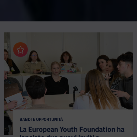
Aggiungi ai preferiti
CATEGORIA:
BANDI E OPPORTUNITÀ
La European Youth Foundation ha