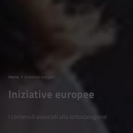
Home
/
Iniziative europee
Iniziative europee
I contenuti associati alla sottocategoria!