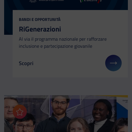
CATEGORIA:
BANDI E OPPORTUNITÀ
RiGenerazioni
Al via il programma nazionale per rafforzare
inclusione e partecipazione giovanile
Scopri
Il link ti porterà ad avere maggiori dettagli su: RiG
Aggiungi ai preferiti