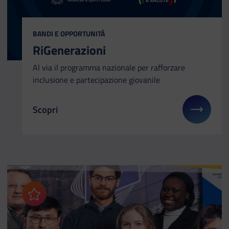
CATEGORIA:
BANDI E OPPORTUNITÀ
RiGenerazioni
Al via il programma nazionale per rafforzare
inclusione e partecipazione giovanile
Scopri
Il link ti porterà ad avere maggiori dettagli su: RiG
Aggiungi ai preferiti