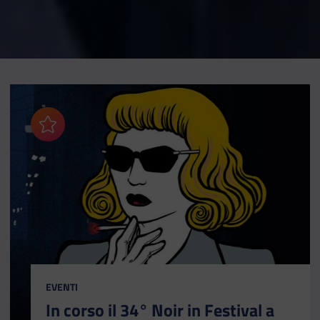
Aggiungi ai preferiti
CATEGORIA:
EVENTI
In corso il 34° Noir in Festival a