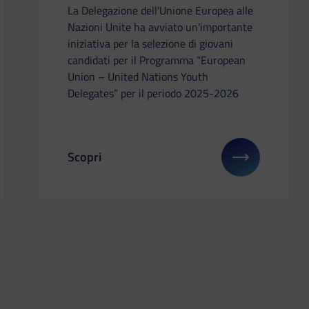
La Delegazione dell'Unione Europea alle
Nazioni Unite ha avviato un'importante
iniziativa per la selezione di giovani
candidati per il Programma “European
Union – United Nations Youth
Delegates” per il periodo 2025-2026
Scopri
li su: Frecciarossa LBA Final Eight
Il link ti porterà ad avere maggiori dettagli 