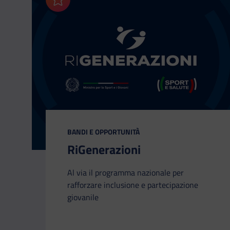
Aggiungi ai preferiti
CATEGORIA:
BANDI E OPPORTUNITÀ
RiGenerazioni
Al via il programma nazionale per
rafforzare inclusione e partecipazione
giovanile