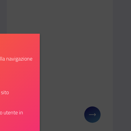
ella navigazione
 sito
o utente in
Scopri
u: Aperto il bando del Comitato europeo delle Regioni per ca
Il link ti porterà ad avere maggiori dettagli su: EY