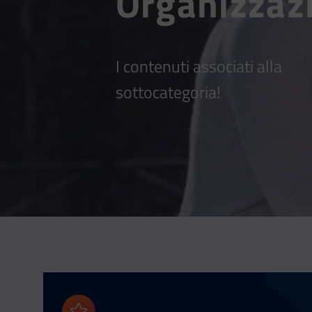
Organizzaz
I contenuti associati alla
sottocategoria!