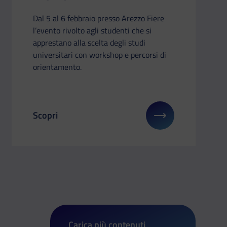
Dal 5 al 6 febbraio presso Arezzo Fiere
l’evento rivolto agli studenti che si
apprestano alla scelta degli studi
universitari con workshop e percorsi di
orientamento.
Scopri
su: European Union – United Nations Youth Delegates
Il link ti porterà ad avere maggiori dettagli su: Sa
Carica più contenuti