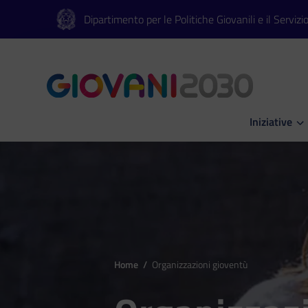
Vai al contenuto principale
Vai al footer
Dipartimento per le Politiche Giovanili e il Servizi
Iniziative
Apri Iniziati
Home
/
Organizzazioni gioventù