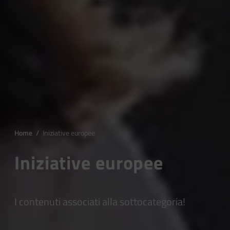
Home
/
Iniziative europee
Iniziative europee
I contenuti associati alla sottocategoria!