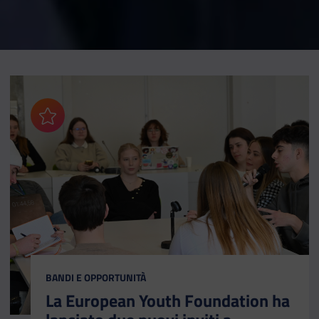
Aggiungi ai preferiti
CATEGORIA:
BANDI E OPPORTUNITÀ
La European Youth Foundation ha