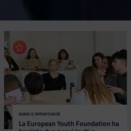
Aggiungi ai preferiti
CATEGORIA:
BANDI E OPPORTUNITÀ
La European Youth Foundation ha