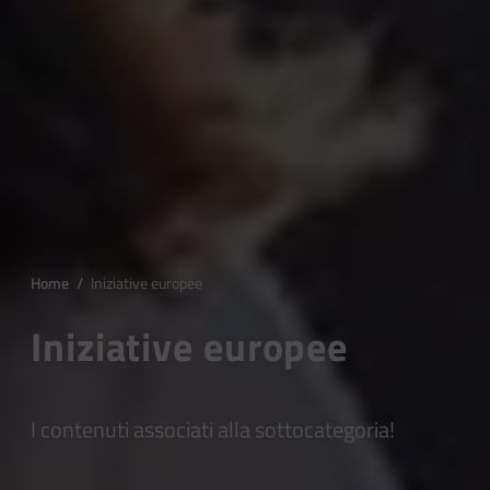
Home
/
Iniziative europee
Iniziative europee
I contenuti associati alla sottocategoria!