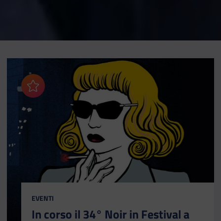
Aggiungi ai preferiti
CATEGORIA:
EVENTI
In corso il 34° Noir in Festival a