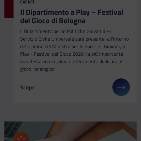
CATEGORIA:
EVENTI
Il Dipartimento a Play – Festival
del Gioco di Bologna
Il Dipartimento per le Politiche Giovanili e il
Servizio Civile Universale sarà presente, all’interno
dello stand del Ministro per lo Sport e i Giovani, a
Play - Festival del Gioco 2026, la più importante
manifestazione italiana interamente dedicata al
gioco “analogico”
Scopri
Il link ti porterà ad avere maggiori dettagli su: Il