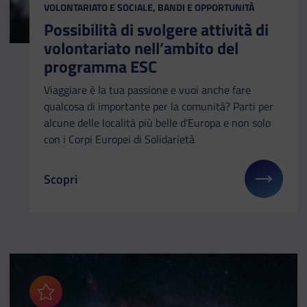
CATEGORIA:
VOLONTARIATO E SOCIALE, BANDI E OPPORTUNITÀ
Possibilità di svolgere attività di
volontariato nell’ambito del
programma ESC
Viaggiare è la tua passione e vuoi anche fare
qualcosa di importante per la comunità? Parti per
alcune delle località più belle d’Europa e non solo
con i Corpi Europei di Solidarietà
Scopri
Il link ti porterà ad avere maggiori dettagli su: Po
Aggiungi ai preferiti