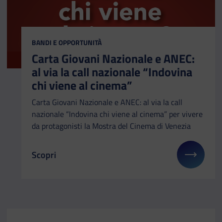
CATEGORIA:
BANDI E OPPORTUNITÀ
Carta Giovani Nazionale e ANEC:
al via la call nazionale “Indovina
chi viene al cinema”
Carta Giovani Nazionale e ANEC: al via la call
nazionale “Indovina chi viene al cinema” per vivere
da protagonisti la Mostra del Cinema di Venezia
Scopri
Il link ti porterà ad avere maggiori dettagli su: Ca