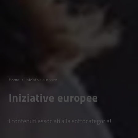
Home
/
Iniziative europee
Iniziative europee
I contenuti associati alla sottocategoria!