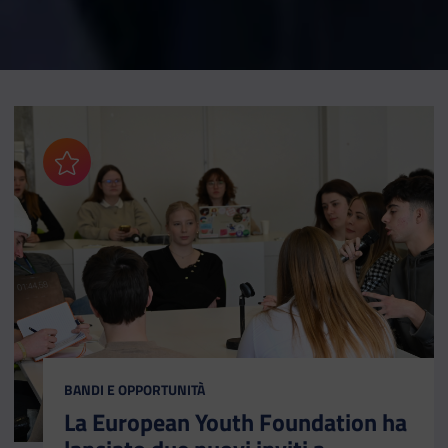
Aggiungi ai preferiti
CATEGORIA:
BANDI E OPPORTUNITÀ
La European Youth Foundation ha