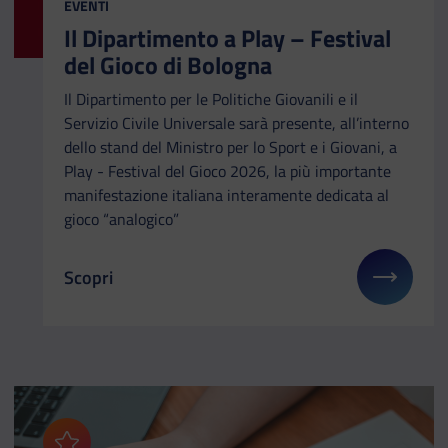
CATEGORIA:
EVENTI
Il Dipartimento a Play – Festival
del Gioco di Bologna
Il Dipartimento per le Politiche Giovanili e il
Servizio Civile Universale sarà presente, all’interno
dello stand del Ministro per lo Sport e i Giovani, a
Play - Festival del Gioco 2026, la più importante
manifestazione italiana interamente dedicata al
gioco “analogico”
Scopri
Il link ti porterà ad avere maggiori dettagli su: Il