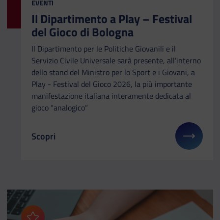
CATEGORIA:
EVENTI
Il Dipartimento a Play – Festival
del Gioco di Bologna
Il Dipartimento per le Politiche Giovanili e il
Servizio Civile Universale sarà presente, all’interno
dello stand del Ministro per lo Sport e i Giovani, a
Play - Festival del Gioco 2026, la più importante
manifestazione italiana interamente dedicata al
gioco “analogico”
Scopri
Il link ti porterà ad avere maggiori dettagli su: Il