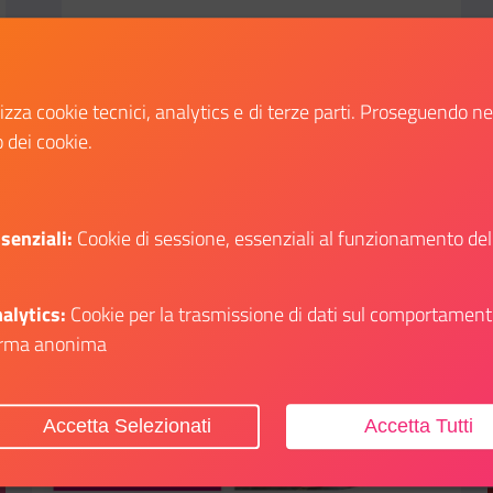
lizza cookie tecnici, analytics e di terze parti. Proseguendo n
o dei cookie.
Scopri
li su: Il Dipartimento a Play – Festival del Gioco di Bologna
Il link ti porterà ad avere maggiori dettagli su
senziali:
Cookie di sessione, essenziali al funzionamento del
alytics:
Cookie per la trasmissione di dati sul comportament
rma anonima
Aggiungi ai preferiti
Accetta Selezionati
Accetta Tutti