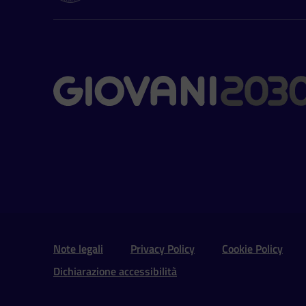
Contatti
Sezione Link Utili e 
Note legali
Privacy Policy
Cookie Policy
Dichiarazione accessibilità