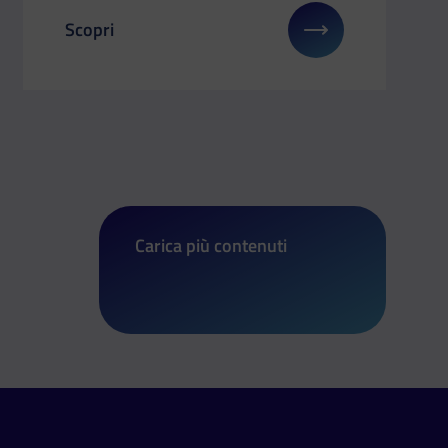
Scopri
o 2025
u: Salone dello Studente di Arezzo
Il link ti porterà ad avere maggiori dettagli su: Or
Carica più contenuti
di Orienta Calabria 2025: Salone dell