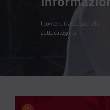
Informazio
I contenuti associati alla
sottocategoria!