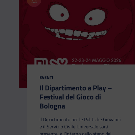
Aggiungi ai preferiti
CATEGORIA:
EVENTI
Il Dipartimento a Play –
Festival del Gioco di
Bologna
Il Dipartimento per le Politiche Giovanili
e il Servizio Civile Universale sarà
presente, all’interno dello stand del