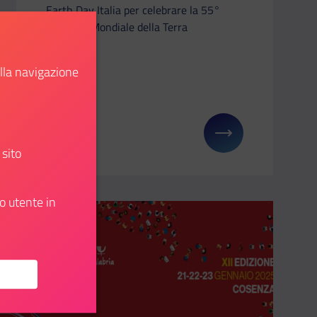
Earth Day Italia per celebrare la 55°
Giornata Mondiale della Terra
ella navigazione
Scopri
: I numeri del Servizio Civile Universale
Il link ti porterà ad avere maggiori dettagli su: 55
 sito
o utente in
Aggiungi ai preferiti