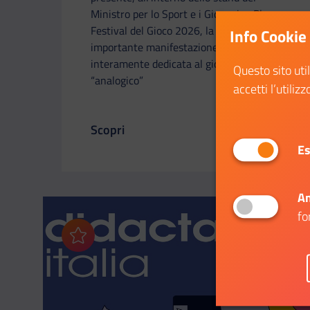
Ministro per lo Sport e i Giovani, a Play -
Festival del Gioco 2026, la più
Info Cookie
importante manifestazione italiana
interamente dedicata al gioco
Questo sito uti
“analogico”
accetti l’utilizz
Scopri
Il link ti porterà ad avere maggiori dettag
Es
An
fo
Aggiungi ai preferiti