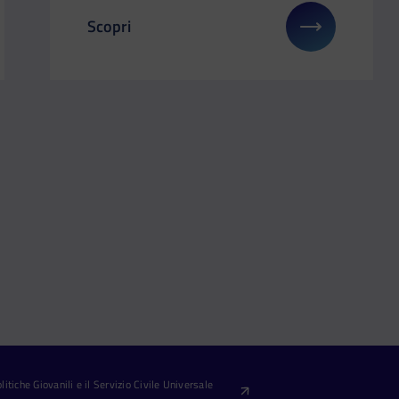
Scopri
gli su: Il Dipartimento a Didacta Italia – Firenze 12-14 marz
Il link ti porterà ad avere maggiori dettagli s
itiche Giovanili e il Servizio Civile Universale