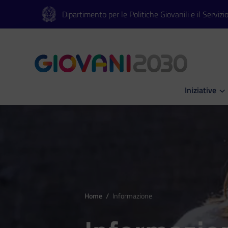
Vai al contenuto principale
Vai al footer
Dipartimento per le Politiche Giovanili e il Servizi
Iniziative
Apri Iniziati
Home
/
Informazione