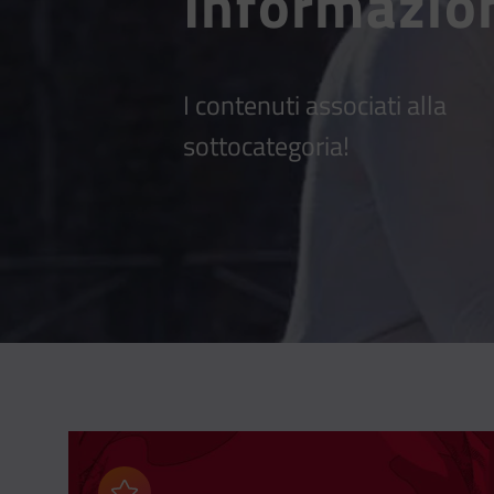
Informazio
I contenuti associati alla
sottocategoria!