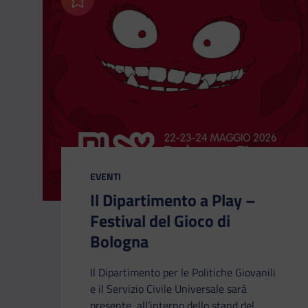
Aggiungi ai preferiti
CATEGORIA:
EVENTI
Il Dipartimento a Play –
Festival del Gioco di
Bologna
Il Dipartimento per le Politiche Giovanili
e il Servizio Civile Universale sarà
presente, all’interno dello stand del