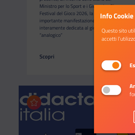
Ministro per lo Sport e i Giovani, a Play -
Festival del Gioco 2026, la più
Info Cookie
importante manifestazione italiana
interamente dedicata al gioco
Questo sito uti
“analogico”
accetti l’utilizz
Scopri
Il link ti porterà ad avere maggiori dettag
Es
An
fo
Aggiungi ai preferiti