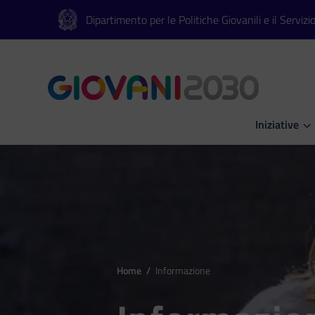
Vai al contenuto principale
Vai al footer
Dipartimento per le Politiche Giovanili e il Servizi
Iniziative
Apri Iniziati
Home
/
Informazione