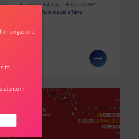
Earth Day Italia per celebrare la 55°
Giornata Mondiale della Terra
ella navigazione
Scopri
: I numeri del Servizio Civile Universale
Il link ti porterà ad avere maggiori dettagli su: 55
 sito
o utente in
Aggiungi ai preferiti