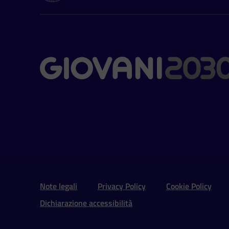
Contatti
Sezione Link Utili e 
Note legali
Privacy Policy
Cookie Policy
Dichiarazione accessibilità