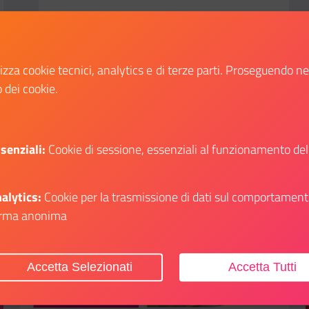
lizza cookie tecnici, analytics e di terze parti. Proseguendo n
o dei cookie.
Scopri
li su: Il Dipartimento a Play – Festival del Gioco di Bologna
Il link ti porterà ad avere maggiori dettagli su
senziali:
Cookie di sessione, essenziali al funzionamento del
alytics:
Cookie per la trasmissione di dati sul comportament
rma anonima
Aggiungi ai preferiti
Accetta Selezionati
Accetta Tutti