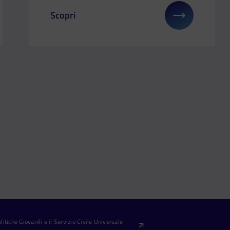
Scopri
gli su: Il Dipartimento a Didacta Italia – Firenze 12-14 marz
Il link ti porterà ad avere maggiori dettagli s
itiche Giovanili e il Servizio Civile Universale