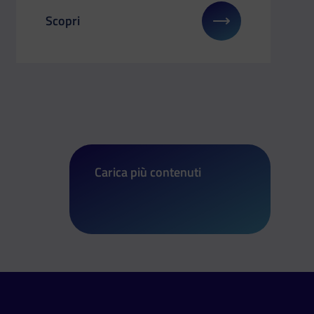
Scopri
o 2025
u: Salone dello Studente di Arezzo
Il link ti porterà ad avere maggiori dettagli su: Or
Carica più contenuti
di Orienta Calabria 2025: Salone dell