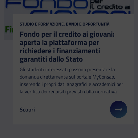
CATEGORIA:
STUDIO E FORMAZIONE, BANDI E OPPORTUNITÀ
Fondo per il credito ai giovani:
aperta la piattaforma per
richiedere i finanziamenti
garantiti dallo Stato
Gli studenti interessati possono presentare la
domanda direttamente sul portale MyConsap,
inserendo i propri dati anagrafici e accademici per
la verifica dei requisiti previsti dalla normativa.
Scopri
Il link ti porterà ad avere maggiori dettagli su: Fon