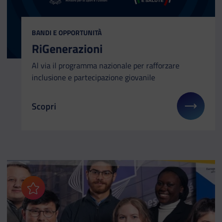
CATEGORIA:
BANDI E OPPORTUNITÀ
RiGenerazioni
Al via il programma nazionale per rafforzare
inclusione e partecipazione giovanile
Scopri
Il link ti porterà ad avere maggiori dettagli su: RiG
Aggiungi ai preferiti