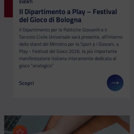
CATEGORIA:
EVENTI
Il Dipartimento a Play – Festival
del Gioco di Bologna
Il Dipartimento per le Politiche Giovanili e il
Servizio Civile Universale sarà presente, all’interno
dello stand del Ministro per lo Sport e i Giovani, a
Play - Festival del Gioco 2026, la più importante
manifestazione italiana interamente dedicata al
gioco “analogico”
Scopri
Il link ti porterà ad avere maggiori dettagli su: Il