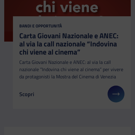
CATEGORIA:
BANDI E OPPORTUNITÀ
Carta Giovani Nazionale e ANEC:
al via la call nazionale “Indovina
chi viene al cinema”
Carta Giovani Nazionale e ANEC: al via la call
nazionale “Indovina chi viene al cinema” per vivere
da protagonisti la Mostra del Cinema di Venezia
Scopri
Il link ti porterà ad avere maggiori dettagli su: Ca