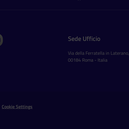
Sede Ufficio
Via della Ferratella in Laterano
00184 Roma - Italia
Social Networks
Cookie Settings