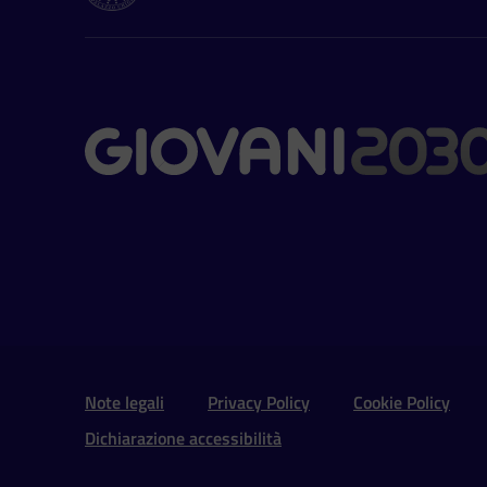
Contatti
Sezione Link Utili e 
Note legali
Privacy Policy
Cookie Policy
Dichiarazione accessibilità