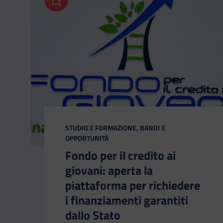
Aggiungi ai preferiti
CATEGORIA:
STUDIO E FORMAZIONE, BANDI E
OPPORTUNITÀ
Fondo per il credito ai
giovani: aperta la
piattaforma per richiedere
i finanziamenti garantiti
dallo Stato