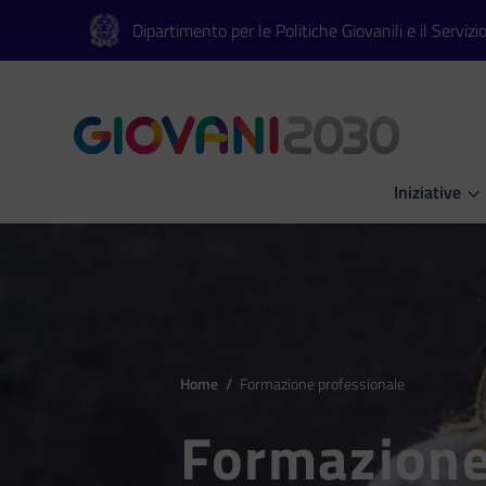
Vai al contenuto principale
Vai al footer
Dipartimento per le Politiche Giovanili e il Servizi
Iniziative
Apri Iniziati
Home
/
Formazione professionale
Formazion