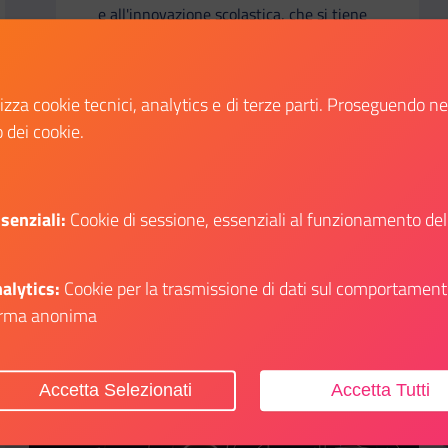
e all'innovazione scolastica, che si tiene
a Firenze presso la Fortezza da Basso
dall’11 al 13 marzo 2026, e sarà
presente all’interno dello stand del
lizza cookie tecnici, analytics e di terze parti. Proseguendo n
Ministro per lo Sport e i Giovani.
o dei cookie.
Scopri
i su: Fondo per il credito ai giovani: aperta la piattaforma p
Il link ti porterà ad avere maggiori dettagli su:
senziali:
Cookie di sessione, essenziali al funzionamento del
alytics:
Cookie per la trasmissione di dati sul comportament
rma anonima
Aggiungi ai preferiti
Accetta Selezionati
Accetta Tutti