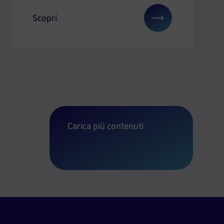
Scopri
su: L’UE adotta il pacchetto Unione delle Competenze
Il link ti porterà ad avere maggiori dettagli su: Pro
Carica più contenuti
di Progetto Rete: candidature aperte p