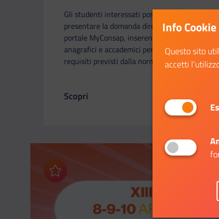
Gli studenti interessati possono
Info Cookie
presentare la domanda direttamente sul
portale MyConsap, inserendo i propri dati
anagrafici e accademici per la verifica dei
Questo sito uti
requisiti previsti dalla normativa.
accetti l’utilizz
Scopri
Il link ti porterà ad avere maggiori dettagl
Es
An
fo
Aggiungi ai preferiti