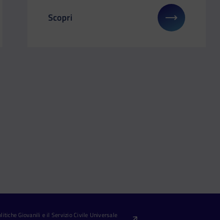
Scopri
i su: Orienta Sardegna dall’8 al 10 aprile a Cagliari
Il link ti porterà ad avere maggiori dettagli 
itiche Giovanili e il Servizio Civile Universale