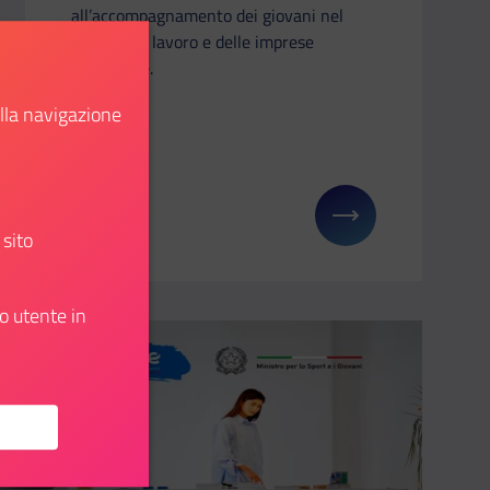
all’accompagnamento dei giovani nel
mondo del lavoro e delle imprese
innovative.
ella navigazione
Scopri
er richiedere i finanziamenti garantiti dallo Stato
 Il dipartimento a Didacta Italia
Il link ti porterà ad avere maggiori dettagli su: 
 sito
o utente in
Aggiungi ai preferiti