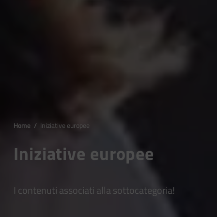
Home
/
Iniziative europee
Iniziative europee
I contenuti associati alla sottocategoria!