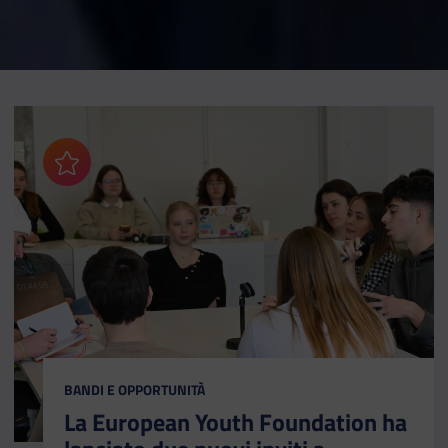
Aggiungi ai preferiti
CATEGORIA:
BANDI E OPPORTUNITÀ
La European Youth Foundation ha