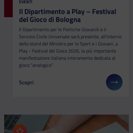
CATEGORIA:
EVENTI
Il Dipartimento a Play – Festival
del Gioco di Bologna
Il Dipartimento per le Politiche Giovanili e il
Servizio Civile Universale sarà presente, all’interno
dello stand del Ministro per lo Sport e i Giovani, a
Play - Festival del Gioco 2026, la più importante
manifestazione italiana interamente dedicata al
gioco “analogico”
Scopri
Il link ti porterà ad avere maggiori dettagli su: Il