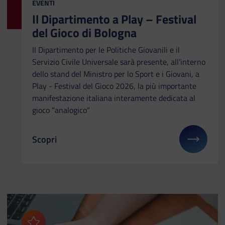
CATEGORIA:
EVENTI
Il Dipartimento a Play – Festival
del Gioco di Bologna
Il Dipartimento per le Politiche Giovanili e il
Servizio Civile Universale sarà presente, all’interno
dello stand del Ministro per lo Sport e i Giovani, a
Play - Festival del Gioco 2026, la più importante
manifestazione italiana interamente dedicata al
gioco “analogico”
Scopri
Il link ti porterà ad avere maggiori dettagli su: Il